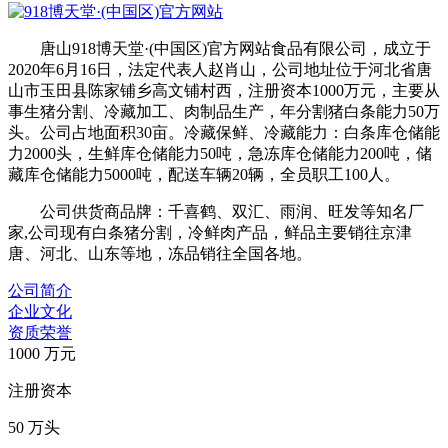
唐山918博天堂·(中国区)官方网站食品有限公司，成立于
2020年6月16日，法定代表人赵肖山，公司地址位于河北省唐
山市玉田县陈家铺乡高文铺村西，注册资本1000万元，主要从
事生猪分割、冷藏加工、肉制品生产，年分割猪白条能力50万
头。公司占地面积30亩。冷藏保鲜、冷藏能力：白条库仓储能
力2000头，生鲜库仓储能力50吨，急冻库仓储能力200吨，储
藏库仓储能力5000吨，配送车辆20辆，全员职工100人。
公司供货商品牌：千喜鹤、双汇、雨润、旺发等知名厂
家,公司现有白条猪分割，冷鲜肉产品，鲜品主要销往京津
唐、河北、山东等地，冻品销往全国各地。
公司简介
企业文化
资质荣誉
1000
万元
注册资本
50
万头