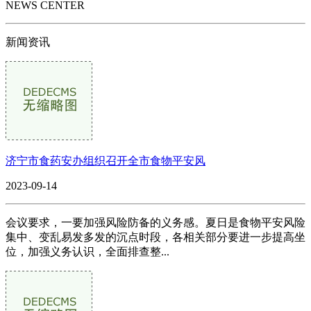
NEWS CENTER
新闻资讯
济宁市食药安办组织召开全市食物平安风
2023-09-14
会议要求，一要加强风险防备的义务感。夏日是食物平安风险
集中、变乱易发多发的沉点时段，各相关部分要进一步提高坐
位，加强义务认识，全面排查整...