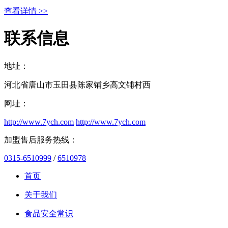
查看详情 >>
联系信息
地址：
河北省唐山市玉田县陈家铺乡高文铺村西
网址：
http://www.7ych.com
http://www.7ych.com
加盟售后服务热线：
0315-6510999
/
6510978
首页
关于我们
食品安全常识