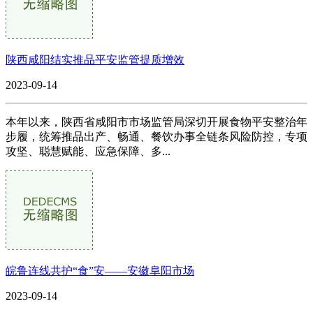
陕西咸阳结实推品平安监管提质增效
2023-09-14
本年以来，陕西省咸阳市市场监管局深切开展食物平安整治年
步履，统筹推品出产、畅通、餐饮办事全链条风险防控，专项
攻坚、聪慧赋能、应急保障、多...
皖鲁连线共护“食”安——安徽阜阳市场
2023-09-14