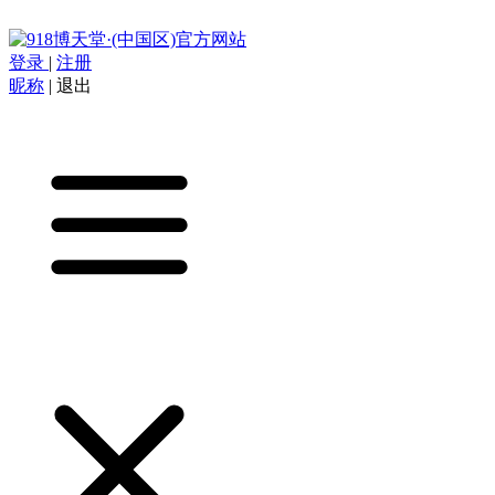
登录
|
注册
昵称
|
退出